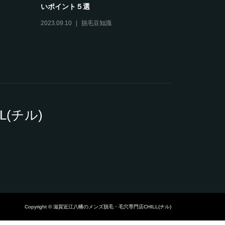
いポイント５選
う“清潔感の
2023.09.10
脱毛豆知識
2025.08.04
(チル)
Copyright © 滋賀近江八幡のメンズ脱毛・毛穴専門店CHILL(チル)