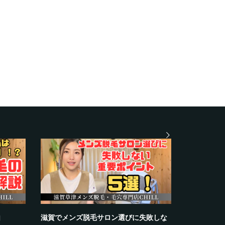
由
滋賀でメンズ脱毛サロン選びに失敗しな
大人男性が