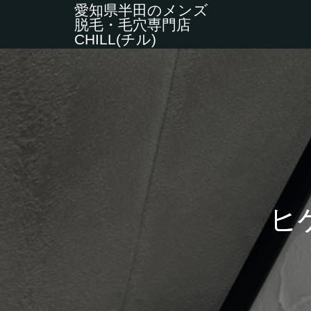
愛知県半田のメンズ
脱毛・毛穴専門店
CHILL(チル)
ヒ