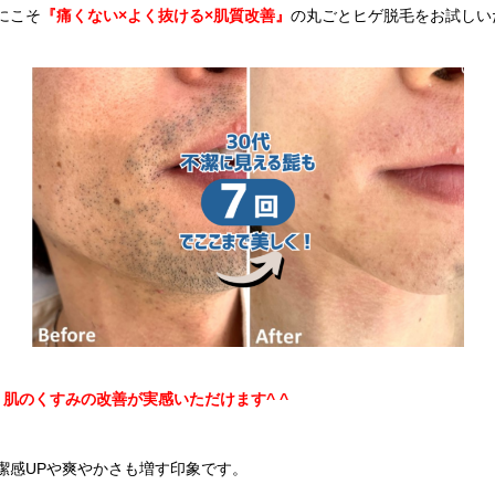
にこそ
『痛くない×よく抜ける×肌質改善』
の丸ごとヒゲ脱毛をお試しい
肌のくすみの改善が実感いただけます^ ^
潔感UPや爽やかさも増す印象です。